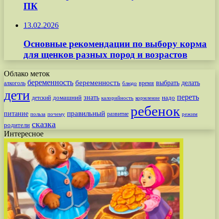
ПК
13.02.2026
Основные рекомендации по выбору корма
для щенков разных пород и возрастов
Облако меток
беременность
беременность
выбрать
делать
алкоголь
время
блюдо
дети
переть
знать
надо
детский
домашний
калорийность
кормление
ребенок
питание
правильный
развитие
польза
почему
режим
сказка
родители
Интересное