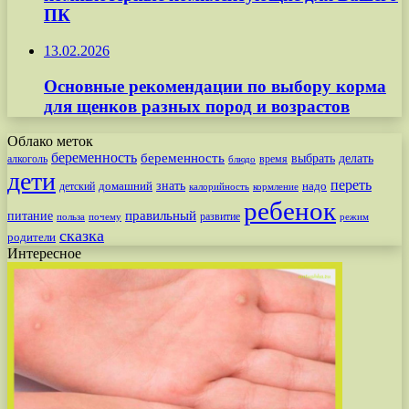
ПК
13.02.2026
Основные рекомендации по выбору корма
для щенков разных пород и возрастов
Облако меток
беременность
беременность
выбрать
делать
алкоголь
время
блюдо
дети
переть
знать
надо
детский
домашний
калорийность
кормление
ребенок
питание
правильный
развитие
польза
почему
режим
сказка
родители
Интересное