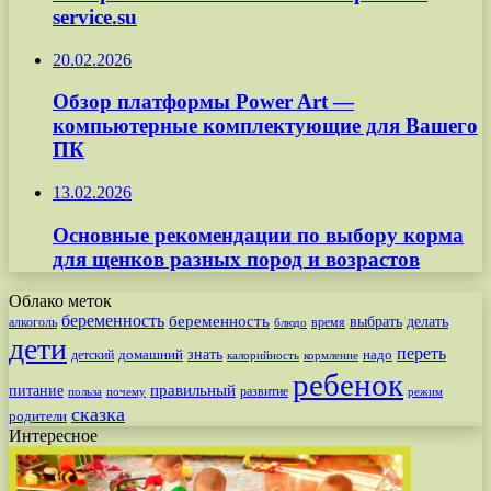
service.su
20.02.2026
Обзор платформы Power Art —
компьютерные комплектующие для Вашего
ПК
13.02.2026
Основные рекомендации по выбору корма
для щенков разных пород и возрастов
Облако меток
беременность
беременность
выбрать
делать
алкоголь
время
блюдо
дети
переть
знать
надо
детский
домашний
калорийность
кормление
ребенок
питание
правильный
развитие
польза
почему
режим
сказка
родители
Интересное