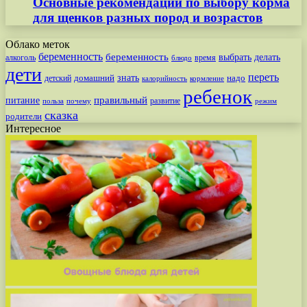
Основные рекомендации по выбору корма
для щенков разных пород и возрастов
Облако меток
беременность
беременность
выбрать
делать
алкоголь
время
блюдо
дети
переть
знать
надо
детский
домашний
калорийность
кормление
ребенок
питание
правильный
развитие
польза
почему
режим
сказка
родители
Интересное