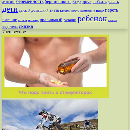
беременность
беременность
выбрать
делать
алкоголь
время
блюдо
дети
переть
знать
надо
детский
домашний
калорийность
кормление
ребенок
питание
правильный
развитие
польза
почему
режим
сказка
родители
Интересное