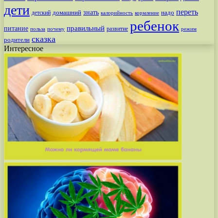
дети
переть
знать
надо
детский
домашний
калорийность
кормление
ребенок
питание
правильный
развитие
польза
почему
режим
сказка
родители
Интересное