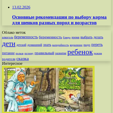
13.02.2026
Основные рекомендации по выбору корма
для щенков разных пород и возрастов
Облако меток
беременность
беременность
выбрать
делать
алкоголь
время
блюдо
дети
переть
знать
надо
детский
домашний
калорийность
кормление
ребенок
питание
правильный
развитие
польза
почему
режим
сказка
родители
Интересное