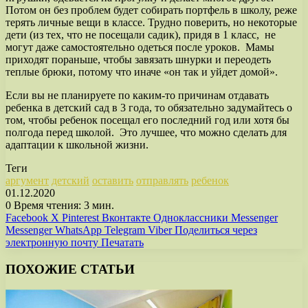
Потом он без проблем будет собирать портфель в школу, реже
терять личные вещи в классе. Трудно поверить, но некоторые
дети (из тех, что не посещали садик), придя в 1 класс, не
могут даже самостоятельно одеться после уроков. Мамы
приходят пораньше, чтобы завязать шнурки и переодеть
теплые брюки, потому что иначе «он так и уйдет домой».
Если вы не планируете по каким-то причинам отдавать
ребенка в детский сад в 3 года, то обязательно задумайтесь о
том, чтобы ребенок посещал его последний год или хотя бы
полгода перед школой. Это лучшее, что можно сделать для
адаптации к школьной жизни.
Теги
аргумент
детский
оставить
отправлять
ребенок
01.12.2020
0
Время чтения: 3 мин.
Facebook
X
Pinterest
Вконтакте
Одноклассники
Messenger
Messenger
WhatsApp
Telegram
Viber
Поделиться через
электронную почту
Печатать
ПОХОЖИЕ СТАТЬИ