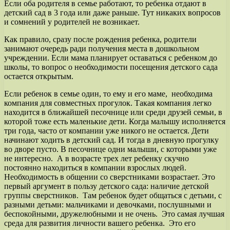
Если оба родителя в семье работают, то ребенка отдают в
детский сад в 3 года или даже раньше. Тут никаких вопросов
и сомнений у родителей не возникает.
Как правило, сразу после рождения ребенка, родители
занимают очередь ради получения места в дошкольном
учреждении. Если мама планирует оставаться с ребенком до
школы, то вопрос о необходимости посещения детского сада
остается открытым.
Если ребенок в семье один, то ему и его маме, необходима
компания для совместных прогулок. Такая компания легко
находится в ближайшей песочнице или среди друзей семьи, в
которой тоже есть маленькие дети. Когда малышу исполняется
три года, часто от компании уже никого не остается. Дети
начинают ходить в детский сад. И тогда в дневную прогулку
во дворе пусто. В песочнице одни малыши, с которыми уже
не интересно. А в возрасте трех лет ребенку скучно
постоянно находиться в компании взрослых людей.
Необходимость в общении со сверстниками возрастает. Это
первый аргумент в пользу детского сада: наличие детской
группы сверстников. Там ребенок будет общаться с детьми, с
разными детьми: мальчиками и девочками, послушными и
беспокойными, дружелюбными и не очень. Это самая лучшая
среда для развития личности вашего ребенка. Это его