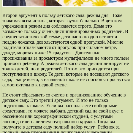
Второй аргумент в пользу детского сада: режим дня. Тоже
знакомая всем истина, которая звучит банально. В детском
учреждении режим дня соблюдается строго. Дома это
возможно только у очень дисциплинированных родителей. В
среднестатистической семье дети часто поздно встают и
поздно ложатся, довольствуются одной прогулкой. Многие
родители отказываются от прогулок при сильном ветре,
дожде, морозах ниже 15 градусов. Длительные
просиживания за просмотром мультфильмов не много пользы
приносят ребенку. А режим детского сада дисциплинирует не
только детей, но и родителей. Потом это пригодится при
поступлении в школу. Те дети, которые не посещают детского
сада, чаще всего, в начальной школе не способны проснуться
самостоятельно к первой смене.
Не стоит сбрасывать со счетов и организованное обучение в
детском саду. Это третий аргумент. И это не только
подготовка к школе. Если вы располагаете свободными
средствами, то можете выбрать детский сад на свой вкус: с
бассейном или хореографической студией, с услугами
логопеда или наличием театрального кружка. Тогда вы
получите в детском саду полный набор услуг. Ребенок за
полный день пребывания в дошкольном учреждении,