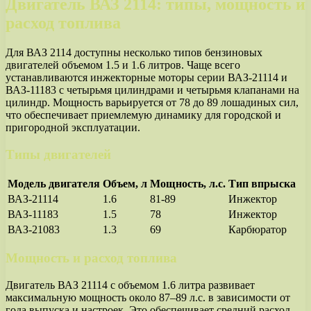
Двигатель ВАЗ 2114: типы, мощность и
расход топлива
Для ВАЗ 2114 доступны несколько типов бензиновых
двигателей объемом 1.5 и 1.6 литров. Чаще всего
устанавливаются инжекторные моторы серии ВАЗ-21114 и
ВАЗ-11183 с четырьмя цилиндрами и четырьмя клапанами на
цилиндр. Мощность варьируется от 78 до 89 лошадиных сил,
что обеспечивает приемлемую динамику для городской и
пригородной эксплуатации.
Типы двигателей
Модель двигателя
Объем, л
Мощность, л.с.
Тип впрыска
ВАЗ-21114
1.6
81-89
Инжектор
ВАЗ-11183
1.5
78
Инжектор
ВАЗ-21083
1.3
69
Карбюратор
Мощность и расход топлива
Двигатель ВАЗ 21114 с объемом 1.6 литра развивает
максимальную мощность около 87–89 л.с. в зависимости от
года выпуска и настроек. Это обеспечивает средний расход