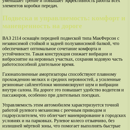
уменьшает трение и повышает эффективность работы всех
элементов коробки передач.
Подвеска и управляемость: комфорт и
маневренность на дороге
ВАЗ 2114 оснащён передней подвеской типа МакФерсон с
независимой стойкой и задней полузависимой балкой, что
обеспечивает оптимальное сочетание комфорта и
устойчивости. Такая конструкция снижает вибрации и
виброснятие на неровных участках, сохраняя ходовую часть
работоспособной длительное время.
Газонаполненные амортизаторы способствуют плавному
прохождению мелких и средних неровностей, а усиленные
резиновые сайлентблоки минимизируют шум и вибрации
внутри салона. На дороге это повышает удобство водителя и
пассажиров, особенно при длительных поездках.
Управляемость этим автомобилем характеризуется точной
работой рулевого механизма с реечным приводом и
гидроусилителем, что облегчает маневрирование в городских
условиях и на парковках. Рулевое колесо отзывчиво, без
излишней мёртвой зоны, что помогает выполнять быстрые