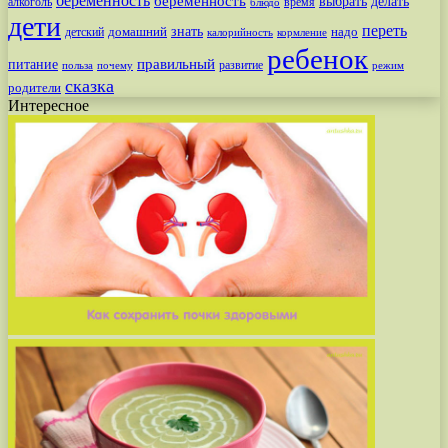
беременность
беременность
выбрать
делать
алкоголь
время
блюдо
дети
переть
знать
надо
детский
домашний
калорийность
кормление
ребенок
питание
правильный
развитие
польза
почему
режим
сказка
родители
Интересное