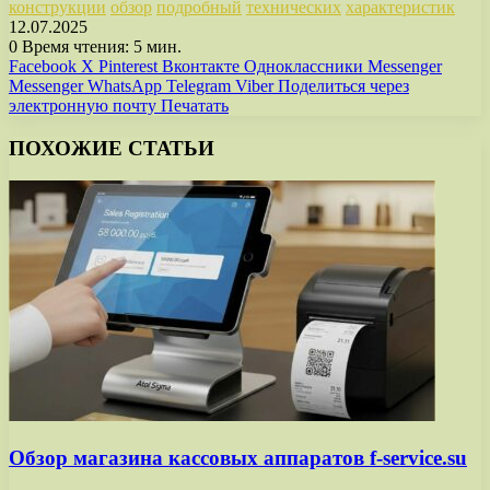
конструкции
обзор
подробный
технических
характеристик
12.07.2025
0
Время чтения: 5 мин.
Facebook
X
Pinterest
Вконтакте
Одноклассники
Messenger
Messenger
WhatsApp
Telegram
Viber
Поделиться через
электронную почту
Печатать
ПОХОЖИЕ СТАТЬИ
Обзор магазина кассовых аппаратов f-service.su