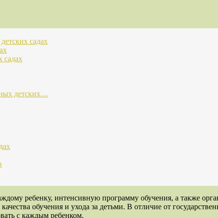
 детских садах
ах
х садах
тных детских…
дах
в
ждому ребенку, интенсивную программу обучения, а также орган
качества обучения и ухода за детьми. В отличие от государстве
овать с каждым ребенком.