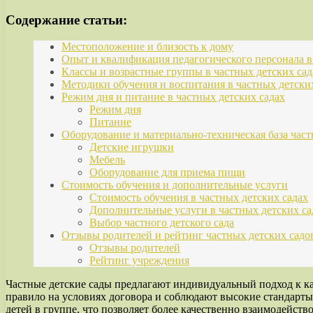
Содержание статьи:
Местоположение и близость к дому
Опыт и квалификация педагогического персонала в
Классы и возрастные группы в частных детских сад
Методики обучения и воспитания в частных детски
Режим дня и питание в частных детских садах
Режим дня
Питание
Оборудование и материально-техническая база час
Детские игрушки
Мебель
Оборудование для приема пищи
Стоимость обучения и дополнительные услуги
Стоимость обучения в частных детских садах
Дополнительные услуги в частных детских са
Выбор частного детского сада
Отзывы родителей и рейтинг частных детских садо
Отзывы родителей
Рейтинг учреждения
Частные детские сады предлагают индивидуальный подход к ка
правило на условиях договора и соблюдают высокие стандарты 
детей в группе, что позволяет более качественно взаимодейств