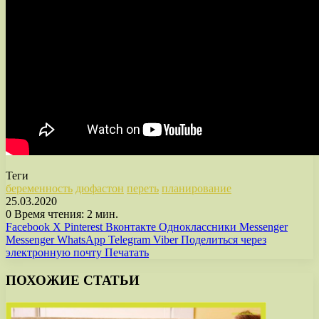
Теги
беременность
дюфастон
переть
планирование
25.03.2020
0
Время чтения: 2 мин.
Facebook
X
Pinterest
Вконтакте
Одноклассники
Messenger
Messenger
WhatsApp
Telegram
Viber
Поделиться через
электронную почту
Печатать
ПОХОЖИЕ СТАТЬИ