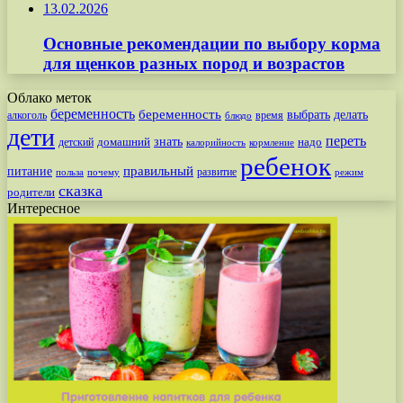
13.02.2026
Основные рекомендации по выбору корма
для щенков разных пород и возрастов
Облако меток
беременность
беременность
выбрать
делать
алкоголь
время
блюдо
дети
переть
знать
надо
детский
домашний
калорийность
кормление
ребенок
питание
правильный
развитие
польза
почему
режим
сказка
родители
Интересное