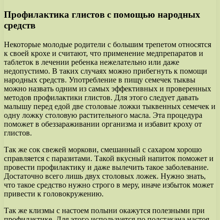
Профилактика глистов с помощью народных
средств
Некоторые молодые родители с большим трепетом относятся
к своей крохе и считают, что применение медпрепаратов и
таблеток в лечении ребенка нежелательно или даже
недопустимо. В таких случаях можно прибегнуть к помощи
народных средств. Употребление в пищу семечек тыквы
можно назвать одним из самых эффективных и проверенных
методов профилактики глистов. Для этого следует давать
малышу перед едой две столовые ложки тыквенных семечек и
одну ложку столовую растительного масла. Эта процедура
поможет в обеззараживании организма и избавит кроху от
глистов.
Так же сок свежей моркови, смешанный с сахаром хорошо
справляется с паразитами. Такой вкусный напиток поможет и
провести профилактику и даже вылечить такое заболевание.
Достаточно всего лишь двух столовых ложек. Нужно знать,
что такое средство нужно строго в меру, иначе избыток может
привести к головокружению.
Так же клизмы с настоем полыни окажутся полезными при
профилактике. Для этого используется по полстакана настоя