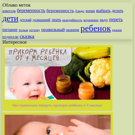
Облако меток
беременность
беременность
выбрать
делать
алкоголь
время
блюдо
дети
переть
знать
надо
детский
домашний
калорийность
кормление
ребенок
питание
правильный
развитие
польза
почему
режим
сказка
родители
Интересное