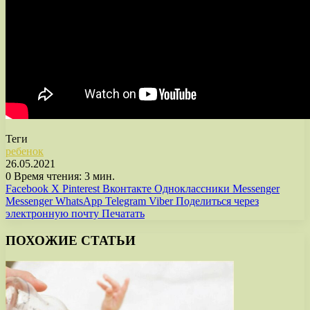
Теги
ребенок
26.05.2021
0
Время чтения: 3 мин.
Facebook
X
Pinterest
Вконтакте
Одноклассники
Messenger
Messenger
WhatsApp
Telegram
Viber
Поделиться через
электронную почту
Печатать
ПОХОЖИЕ СТАТЬИ