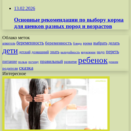
13.02.2026
Основные рекомендации по выбору корма
для щенков разных пород и возрастов
Облако меток
беременность
беременность
выбрать
делать
алкоголь
время
блюдо
дети
переть
знать
надо
детский
домашний
калорийность
кормление
ребенок
питание
правильный
развитие
польза
почему
режим
сказка
родители
Интересное