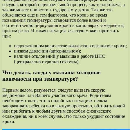
сосудов, который нарушает такой процесс, как теплоотдача, а
так же может привести к судорогам у деток. Так же это
объясняется еще и тем фактором, что кровь во время
повышения температуры становится более вязкой и
соответственно циркуляция крови в копиллярах замедляется,
притом резко. И такая ситуация зачастую может протекать
при:
недостаточном количестве жидкости в организме крохи;
низком давлении (артериальном);
наличие отклонений у малыша в работе ЦНС
(центральной нервной системы).
Что делать, когда у малыша холодные
конечности при температуре?
Первым делом, разумеется, следует вызвать скорую
медпомощь или Вашего участкового врача. Родителям
необходимо знать, что в подобных ситуациях нельзя
заворачивать ребенка во влажную простыню, обтирать водой
или прибегать к любым другим способам физического
охлаждения, ни в коем случае. Это только ухудшит состояние
крохи.