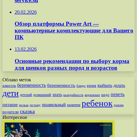
service.su
20.02.2026
Обзор платформы Power Art —
компьютерные комплектующие для Вашего
ПК
13.02.2026
Основные рекомендации по выбору корма
для щенков разных пород и возрастов
Облако меток
беременность
беременность
выбрать
делать
алкоголь
время
блюдо
дети
переть
знать
надо
детский
домашний
калорийность
кормление
ребенок
питание
правильный
развитие
польза
почему
режим
сказка
родители
Интересное