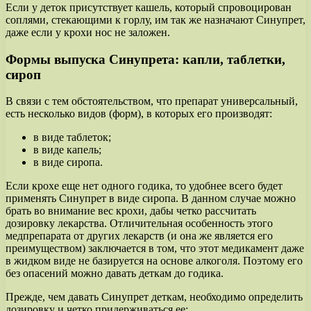
Если у деток присутствует кашель, который спровоцирован
соплями, стекающими к горлу, им так же назначают Синупрет,
даже если у крохи нос не заложен.
Формы выпуска Синупрета: капли, таблетки,
сироп
В связи с тем обстоятельством, что препарат универсальный,
есть несколько видов (форм), в которых его производят:
в виде таблеток;
в виде капель;
в виде сиропа.
Если крохе еще нет одного годика, то удобнее всего будет
применять Синупрет в виде сиропа. В данном случае можно
брать во внимание вес крохи, дабы четко рассчитать
дозировку лекарства. Отличительная особенность этого
медпрепарата от других лекарств (и она же является его
преимуществом) заключается в том, что этот медикамент даже
в жидком виде не базируется на основе алкоголя. Поэтому его
без опасений можно давать деткам до годика.
Прежде, чем давать Синупрет деткам, необходимо определить
дозировку и четко придерживаться ее: