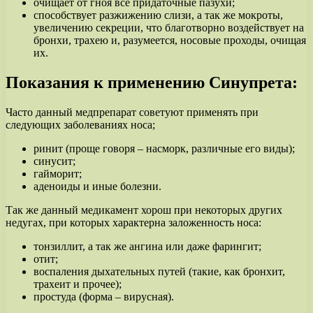
очищает от гноя все придаточные пазухи;
способствует разжижению слизи, а так же мокроты,
увеличению секреции, что благотворно воздействует на
бронхи, трахею и, разумеется, носовые проходы, очищая
их.
Показания к применению Синупрета:
Часто данный медпрепарат советуют применять при
следующих заболеваниях носа;
ринит (проще говоря – насморк, различные его виды);
синусит;
гайморит;
аденоиды и иные болезни.
Так же данный медикамент хорош при некоторых других
недугах, при которых характерна заложенность носа:
тонзиллит, а так же ангина или даже фарингит;
отит;
воспаления дыхательных путей (такие, как бронхит,
трахеит и прочее);
простуда (форма – вирусная).