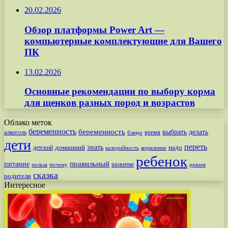
20.02.2026
Обзор платформы Power Art —
компьютерные комплектующие для Вашего
ПК
13.02.2026
Основные рекомендации по выбору корма
для щенков разных пород и возрастов
Облако меток
беременность
беременность
выбрать
делать
алкоголь
время
блюдо
дети
переть
знать
надо
детский
домашний
калорийность
кормление
ребенок
питание
правильный
развитие
польза
почему
режим
сказка
родители
Интересное