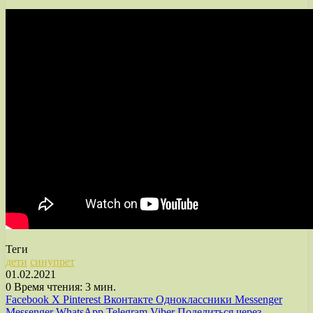
Теги
дети
синупрет
01.02.2021
0
Время чтения: 3 мин.
Facebook
X
Pinterest
Вконтакте
Одноклассники
Messenger
Messenger
WhatsApp
Telegram
Viber
Поделиться через