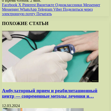
0
Время чтения: 2 мин.
Facebook
X
Pinterest
Вконтакте
Одноклассники
Messenger
Messenger
WhatsApp
Telegram
Viber
Поделиться через
электронную почту
Печатать
ПОХОЖИЕ СТАТЬИ
Амбулаторный прием и реабилитационный
центр — современные методы лечения и…
12.03.2024