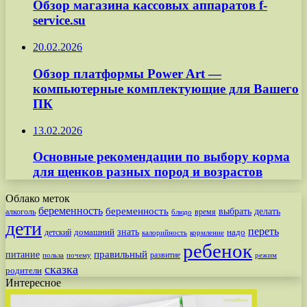
Обзор магазина кассовых аппаратов f-
service.su
20.02.2026
Обзор платформы Power Art —
компьютерные комплектующие для Вашего
ПК
13.02.2026
Основные рекомендации по выбору корма
для щенков разных пород и возрастов
Облако меток
беременность
беременность
выбрать
делать
алкоголь
время
блюдо
дети
переть
знать
надо
детский
домашний
калорийность
кормление
ребенок
питание
правильный
развитие
польза
почему
режим
сказка
родители
Интересное