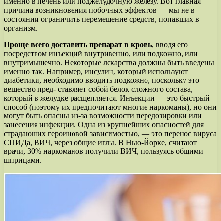
именно в печень или поджелудочную железу. Вот главная
причина возникновения побочных эффектов — мы не в
состоянии ограничить перемещение средств, попавших в
организм.
Проще всего доставить препарат в кровь
, вводя его
посредством инъекций внутривенно, или подкожно, или
внутримышечно. Некоторые лекарства должны быть введены
именно так. Например, инсулин, который используют
диабетики, необходимо вводить подкожно, поскольку это
вещество пред- ставляет собой белок сложного состава,
который в желудке расщепляется. Инъекции — это быстрый
способ (поэтому их предпочитают многие наркоманы), но они
могут быть опасны из-за возможности передозировки или
занесения инфекции. Одна из крупнейших опасностей для
страдающих героиновой зависимостью, — это перенос вируса
СПИДа, ВИЧ, через общие иглы. В Нью-Йорке, считают
врачи, 30% наркоманов получили ВИЧ, пользуясь общими
шприцами.