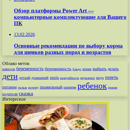
Обзор платформы Power Art —
компьютерные комплектующие для Вашего
ПК
13.02.2026
Основные рекомендации по выбору корма
для щенков разных пород и возрастов
Облако меток
беременность
беременность
выбрать
делать
алкоголь
время
блюдо
дети
переть
знать
надо
детский
домашний
калорийность
кормление
ребенок
питание
правильный
развитие
польза
почему
режим
сказка
родители
Интересное