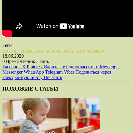
Теги
день
организовать
рациональный
режим
школьник
18.06.2020
0
Время чтения: 3 мин.
Facebook
X
Pinterest
Вконтакте
Одноклассники
Messenger
Messenger
WhatsApp
Telegram
Viber
Поделиться через
электронную почту
Печатать
ПОХОЖИЕ СТАТЬИ