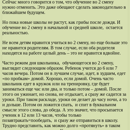
Сейчас много говорится о том, что обучение во 2 смену
нужно отменить. Это даже обещают сделать законодательно в
ближайшем будущем.
Но пока новые школы не растут, как грибы после дождя. И
обучение во 2 смену в начальной и средней школе, остается
реальностью.
Не всем детям нравится учиться во 2 смену, но еще больше это
не нравится родителям. В том случае, если оба родителя
находятся на работе целый день – это не нравится вдвойне.
Часто режим дня школьника, обучающегося во 2 смену,
выглядит следующим образом. Ребенок учится до 6 или 7
часов вечера. Потом он в лучшем случае, идет, в худшем, едет
«по пробкам» домой. Хорошо, если домой. Очень часто
школьник едет в кружок или на тренировку, где будет
заниматься еще час или два, и только потом – домой. После
этого он ужинает, но снова, не отдыхает, а сразу же садится за
уроки. При таком раскладе, уроки он делает до часу ночи, а то
и дольше. Потом он ложится спать, и спит в буквальном
смысле этого слова, до обеда. А это значит, что просыпается
ученик в 12 или 13 часов, чтобы только
позавтракать=пообедать, и сразу же отправиться в школу.
Трудно представить, как можно долго «протянуть» в таком