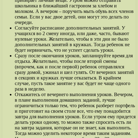
прибирает личные вещи. Утром можно отправить
школьника в ближайший гастроном за хлебом и
молоком. А вечером – поручить мыть обувь всех членов
семьи. Если у вас двое детей, они могут это делать по
очереди.
Согласуйте расписание дополнительных занятий. У
учащихся во 2 смену иногда, или даже, часто, бывают
нулевые уроки. Желательно, чтобы в эти дни не было
дополнительных занятий в кружках. Тогда ребенок не
будет нервничать, что не успеет сделать уроки.
Сразу после окончания уроков, запланируйте время для
отдыха. Желательно, чтобы после второй смены
(впрочем, как и после первой) ребенок отправлялся
сразу домой, ужинал и шел гулять. От вечерних занятий
в секциях и кружках лучше отказаться. В крайнем
случае, пусть такое занятие у вас будет не чаще одного
раза в неделю.
Откажитесь от вечернего выполнения уроков. Вечером,
в плане выполнения домашних заданий, лучше
ограничиться только тем, что ребенок разберет портфель
и приготовит на своем столе все, что ему понадобится
завтра для выполнения уроков. Если утром ему придется
делать уроки одному, то можно также спросить есть ли
на завтра задания, которые он не знает, как выполнить.
Тогда можно уделить некоторое время таким заданиям.