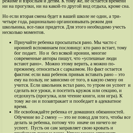
режиме и взрослым и детям. К тому же, не остается времени
ни на прогулки, ни на какой-то другой вид отдыха, кроме сна.
Но если вторая смена будет в вашей школе не один, а три-
четыре года, рационально организовывать режим дня
школьника, все-таки придется. Для этого необходимо учесть
несколько моментов.
Приучайте ребенка просыпаться рано. Мы часто с
иронией вспоминаем пословицу: кто рано встает, тому
бог подает. Но и без всякой иронии, многие
современные авторы пишут, что «успешные люди
встают рано». Можно этому верить, а можно по-
прежнему, относиться с сарказмом. Но факт остается
фактом: если ваш ребенок привык вставать рано – это
ему на пользу, не зависимо от того, в какую смену он
учится. Если школьник встал рано, то утром он успеет и
сделать все уроки, и посетить кружок или секцию, и
отдохнуть (прогулка, или чтение книги, или игра). К
тому же он и позавтракает и пообедает в адекватное
время.
Не освобождайте ребенка от домашних обязанностей.
Обучение во 2 смену — это не повод для того, чтобы все
делать за ребенка, потому что иначе он ничего не
успеет. Пусть он сам заправляет свою кровать и