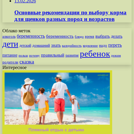
13.02.2026
Основные рекомендации по выбору корма
для щенков разных пород и возрастов
Облако меток
беременность
беременность
выбрать
делать
алкоголь
время
блюдо
дети
переть
знать
надо
детский
домашний
калорийность
кормление
ребенок
питание
правильный
развитие
польза
почему
режим
сказка
родители
Интересное