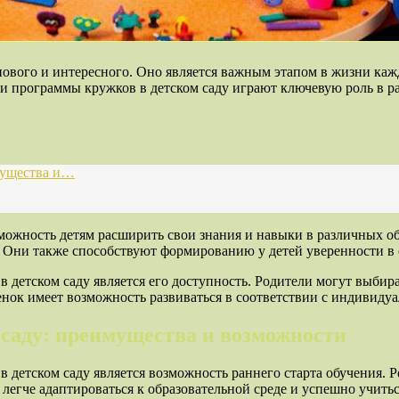
нового и интересного. Оно является важным этапом в жизни каж
 и программы кружков в детском саду играют ключевую роль в р
мущества и…
зможность детям расширить свои знания и навыки в различных о
 Они также способствуют формированию у детей уверенности в с
 детском саду является его доступность. Родители могут выбир
бенок имеет возможность развиваться в соответствии с индивид
 саду: преимущества и возможности
 детском саду является возможность раннего старта обучения. Р
легче адаптироваться к образовательной среде и успешно учить