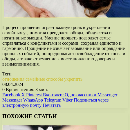
Процесс прощения играет важную роль в укреплении
семейных уз, помогая преодолеть обиды, обидчества и
негативные эмоции. Умение прощать позволяет семье
справляться с конфликтами и ссорами, сохраняя единство и
гармонию. Прощение не означает забывание или оправдание
прошлых событий, но предполагает освобождение от гнева и
обиды, а также стремление к восстановлению доверия и
взаимопонимания.
Теги
отношения
семейные
способы
укрепить
08.04.2024
0
Время чтения: 3 мин.
Facebook
X
Pinterest
Вконтакте
Одноклассники
Messenger
Messenger
WhatsApp
Telegram
Viber
Поделиться через
электронную почту
Печатать
ПОХОЖИЕ СТАТЬИ