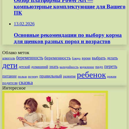
Обзор платформы Power Art —
компьютерные комплектующие для Вашего
ПК
13.02.2026
Основные рекомендации по выбору корма
для щенков разных пород и возрастов
Облако меток
беременность
беременность
выбрать
делать
алкоголь
время
блюдо
дети
переть
знать
надо
детский
домашний
калорийность
кормление
ребенок
питание
правильный
развитие
польза
почему
режим
сказка
родители
Интересное