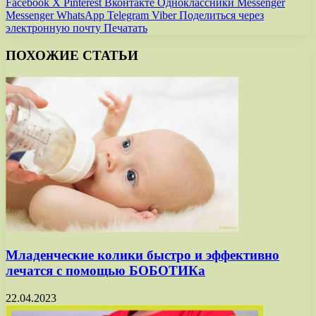
Facebook
X
Pinterest
Вконтакте
Одноклассники
Messenger
Messenger
WhatsApp
Telegram
Viber
Поделиться через
электронную почту
Печатать
ПОХОЖИЕ СТАТЬИ
Младенческие колики быстро и эффективно
лечатся с помощью БОБОТИКа
22.04.2023