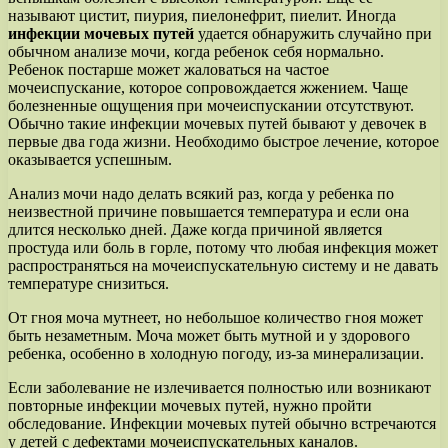
называют цистит, пиурия, пиелонефрит, пиелит. Иногда
инфекции мочевых путей
удается обнаружить случайно при
обычном анализе мочи, когда ребенок себя нормально.
Ребенок постарше может жаловаться на частое
мочеиспускание, которое сопровождается жжением. Чаще
болезненные ощущения при мочеиспускании отсутствуют.
Обычно такие инфекции мочевых путей бывают у девочек в
первые два года жизни. Необходимо быстрое лечение, которое
оказывается успешным.
Анализ мочи надо делать всякий раз, когда у ребенка по
неизвестной причине повышается температура и если она
длится несколько дней. Даже когда причиной является
простуда или боль в горле, потому что любая инфекция может
распространяться на мочеиспускательную систему и не давать
температуре снизиться.
От гноя моча мутнеет, но небольшое количество гноя может
быть незаметным. Моча может быть мутной и у здорового
ребенка, особенно в холодную погоду, из-за минерализации.
Если заболевание не излечивается полностью или возникают
повторные инфекции мочевых путей, нужно пройти
обследование. Инфекции мочевых путей обычно встречаются
у детей с дефектами мочеиспускательных каналов.