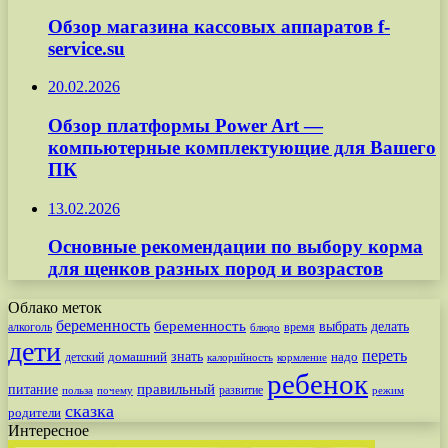
Обзор магазина кассовых аппаратов f-
service.su
20.02.2026
Обзор платформы Power Art —
компьютерные комплектующие для Вашего
ПК
13.02.2026
Основные рекомендации по выбору корма
для щенков разных пород и возрастов
Облако меток
беременность
беременность
выбрать
делать
алкоголь
время
блюдо
дети
переть
знать
надо
детский
домашний
калорийность
кормление
ребенок
питание
правильный
развитие
польза
почему
режим
сказка
родители
Интересное