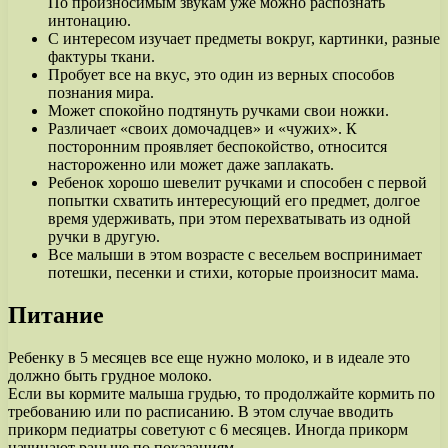
По произносимым звукам уже можно распознать
интонацию.
С интересом изучает предметы вокруг, картинки, разные
фактуры ткани.
Пробует все на вкус, это один из верных способов
познания мира.
Может спокойно подтянуть ручками свои ножки.
Различает «своих домочадцев» и «чужих». К
посторонним проявляет беспокойство, относится
настороженно или может даже заплакать.
Ребенок хорошо шевелит ручками и способен с первой
попытки схватить интересующий его предмет, долгое
время удерживать, при этом перехватывать из одной
ручки в другую.
Все малыши в этом возрасте с весельем воспринимает
потешки, песенки и стихи, которые произносит мама.
Питание
Ребенку в 5 месяцев все еще нужно молоко, и в идеале это
должно быть грудное молоко.
Если вы кормите малыша грудью, то продолжайте кормить по
требованию или по расписанию. В этом случае вводить
прикорм педиатры советуют с 6 месяцев. Иногда прикорм
начинают раньше по показаниям.