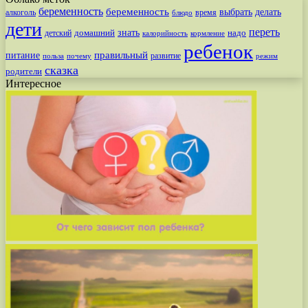
беременность
беременность
выбрать
делать
алкоголь
время
блюдо
дети
переть
знать
надо
детский
домашний
калорийность
кормление
ребенок
питание
правильный
развитие
польза
почему
режим
сказка
родители
Интересное