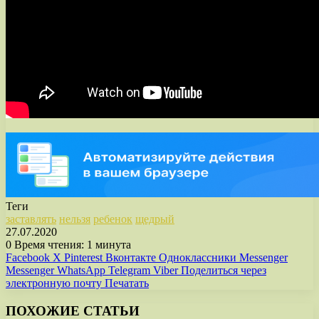
Теги
заставлять
нельзя
ребенок
щедрый
27.07.2020
0
Время чтения: 1 минута
Facebook
X
Pinterest
Вконтакте
Одноклассники
Messenger
Messenger
WhatsApp
Telegram
Viber
Поделиться через
электронную почту
Печатать
ПОХОЖИЕ СТАТЬИ