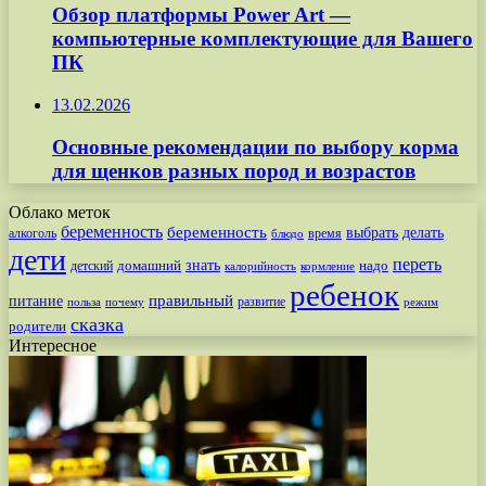
Обзор платформы Power Art —
компьютерные комплектующие для Вашего
ПК
13.02.2026
Основные рекомендации по выбору корма
для щенков разных пород и возрастов
Облако меток
беременность
беременность
выбрать
делать
алкоголь
время
блюдо
дети
переть
знать
надо
детский
домашний
калорийность
кормление
ребенок
питание
правильный
развитие
польза
почему
режим
сказка
родители
Интересное