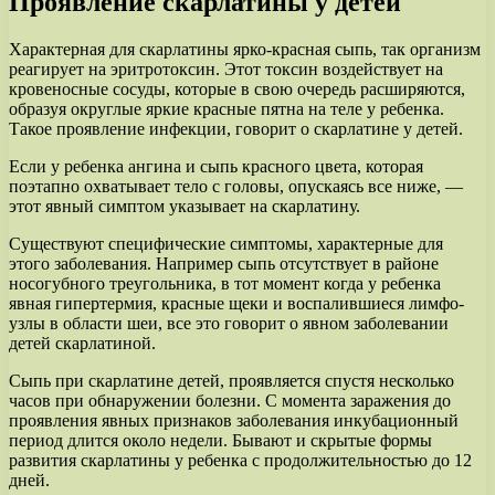
Проявление скарлатины у детей
Характерная для скарлатины ярко-красная сыпь, так организм
реагирует на эритротоксин. Этот токсин воздействует на
кровеносные сосуды, которые в свою очередь расширяются,
образуя округлые яркие красные пятна на теле у ребенка.
Такое проявление инфекции, говорит о скарлатине у детей.
Если у ребенка ангина и сыпь красного цвета, которая
поэтапно охватывает тело с головы, опускаясь все ниже, —
этот явный симптом указывает на скарлатину.
Существуют специфические симптомы, характерные для
этого заболевания. Например сыпь отсутствует в районе
носогубного треугольника, в тот момент когда у ребенка
явная гипертермия, красные щеки и воспалившиеся лимфо-
узлы в области шеи, все это говорит о явном заболевании
детей скарлатиной.
Сыпь при скарлатине детей, проявляется спустя несколько
часов при обнаружении болезни. С момента заражения до
проявления явных признаков заболевания инкубационный
период длится около недели. Бывают и скрытые формы
развития скарлатины у ребенка с продолжительностью до 12
дней.