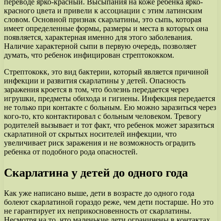
переводе ярко-красный. Высыпания на коже ребенка ярко-
красного цвета и привели к ассоциации с этим латинским
словом. Основной признак скарлатины, это сыпь, которая
имеет определенные формы, размеры и места в которых она
появляется, характерная именно для этого заболевания.
Наличие характерной сыпи в первую очередь, позволяет
думать, что ребенок инфицирован стрептококком.
Стрептококк, это вид бактерии, который является причиной
инфекции и развития скарлатины у детей. Опасность
заражения кроется в том, что болезнь передается через
игрушки, предметы обихода и гигиены. Инфекция передается
не только при контакте с больным. Ею можно заразиться через
кого-то, кто контактировал с больным человеком. Тревогу
родителей вызывает и тот факт, что ребенок может заразиться
скарлатиной от скрытых носителей инфекции, что
увеличивает риск заражения и не возможность оградить
ребенка от подобного рода опасностей.
Скарлатина у детей до одного года
Как уже написано выше, дети в возрасте до одного года
болеют скарлатиной гораздо реже, чем дети постарше. Но это
не гарантирует их неприкосновенность от скарлатины.
Несмотря на то, что маленькие дети ограничены в контактах,