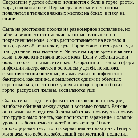
Скарлатина у детей обычно начинается с боли в горле, рвоты,
жара, головной боли. Первые два дня сыпи нет, потом
появляется в теплых влажных местах: на боках, в паху, на
спине.
Сыпь на расстоянии похожа на равномерное воспаление, но
вблизи видно, что это мелкие, красные пятнышки на
покрасневшей коже. Сыпь распространяется на все тело и
лицо, кроме области вокруг рта. Горло становится красным, а
иногда очень раздраженным. Через некоторое время краснеет
язык, покраснение начинается с края. Если у ребенка жар и
боль в горле — вызывайте врача. Скарлатина — одна из форм
инфекции ивстречается в основном у детей, не являясь
самостоятельной болезнью, вызываемой специфической
бактерией, как свинка, а вызывается одним из обычных
стрептококков, от которых у других людей просто болит
горло, распухают железы, воспаляются уши.
Скарлатина — одна из форм стрептококковой инфекции,
наиболее обычная между двумя и восемью годами. Раньше
она вызывала у родителей сильный страх, потому что потому
что трудно было понять, как происходит заражение. Большой
уровень заболеваемости детей в возрасте до 10 лет,
спровоцирован тем, что от скарлатины нет вакцины. Теперь
мы знаем, что ребенок заболевший скарлатиной, подцепил