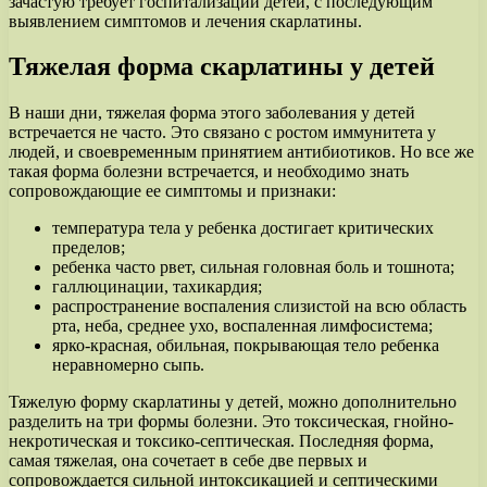
зачастую требует госпитализации детей, с последующим
выявлением симптомов и лечения скарлатины.
Тяжелая форма скарлатины у детей
В наши дни, тяжелая форма этого заболевания у детей
встречается не часто. Это связано с ростом иммунитета у
людей, и своевременным принятием антибиотиков. Но все же
такая форма болезни встречается, и необходимо знать
сопровождающие ее симптомы и признаки:
температура тела у ребенка достигает критических
пределов;
ребенка часто рвет, сильная головная боль и тошнота;
галлюцинации, тахикардия;
распространение воспаления слизистой на всю область
рта, неба, среднее ухо, воспаленная лимфосистема;
ярко-красная, обильная, покрывающая тело ребенка
неравномерно сыпь.
Тяжелую форму скарлатины у детей, можно дополнительно
разделить на три формы болезни. Это токсическая, гнойно-
некротическая и токсико-септическая. Последняя форма,
самая тяжелая, она сочетает в себе две первых и
сопровождается сильной интоксикацией и септическими