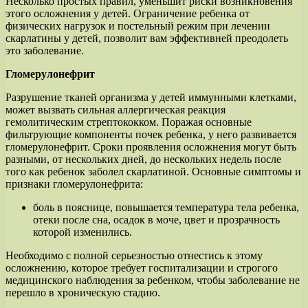
Несколько простых правил, уменьшит риски возникновения
этого осложнения у детей. Ограничение ребенка от
физических нагрузок и постельный режим при лечении
скарлатины у детей, позволит вам эффективней преодолеть
это заболевание.
Гломерулонефрит
Разрушение тканей организма у детей иммунными клетками,
может вызвать сильная аллергическая реакция
гемолитическим стрептококком. Поражая основные
фильтрующие компоненты почек ребенка, у него развивается
гломерулонефрит. Сроки проявления осложнения могут быть
разными, от нескольких дней, до нескольких недель после
того как ребенок заболел скарлатиной. Основные симптомы и
признаки гломерулонефрита:
боль в пояснице, повышается температура тела ребенка,
отеки после сна, осадок в моче, цвет и прозрачность
которой изменились.
Необходимо с полной серьезностью отнестись к этому
осложнению, которое требует госпитализации и строгого
медицинского наблюдения за ребенком, чтобы заболевание не
перешло в хроническую стадию.