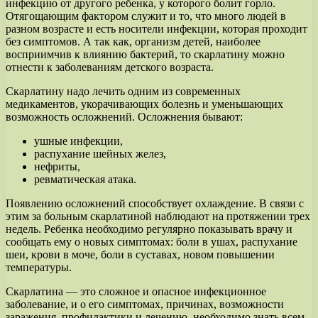
инфекцию от другого ребенка, у которого болит горло.
Отягощающим фактором служит и то, что много людей в
разном возрасте и есть носители инфекции, которая проходит
без симптомов. А так как, организм детей, наиболее
восприимчив к влиянию бактерий, то скарлатину можно
отнести к заболеваниям детского возраста.
Скарлатину надо лечить одним из современных
медикаментов, укорачивающих болезнь и уменьшающих
возможность осложнений. Осложнения бывают:
ушные инфекции,
распухание шейных желез,
нефриты,
ревматическая атака.
Появлению осложнений способствует охлаждение. В связи с
этим за больным скарлатиной наблюдают на протяжении трех
недель. Ребенка необходимо регулярно показывать врачу и
сообщать ему о новых симптомах: боли в ушах, распухание
шеи, крови в моче, боли в суставах, новом повышении
температуры.
Скарлатина — это сложное и опасное инфекционное
заболевание, и о его симптомах, причинах, возможности
заражения, профилактики и лечению, необходимо знать всем