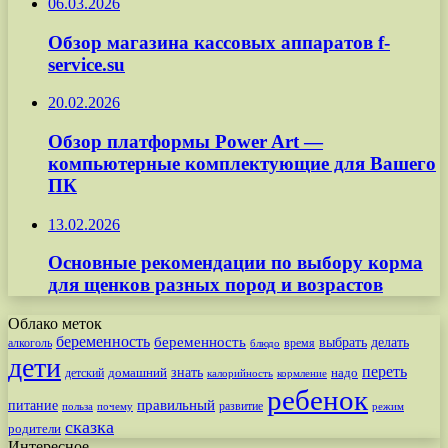
06.03.2026
Обзор магазина кассовых аппаратов f-
service.su
20.02.2026
Обзор платформы Power Art —
компьютерные комплектующие для Вашего
ПК
13.02.2026
Основные рекомендации по выбору корма
для щенков разных пород и возрастов
Облако меток
беременность
беременность
выбрать
делать
алкоголь
время
блюдо
дети
переть
знать
надо
детский
домашний
калорийность
кормление
ребенок
питание
правильный
развитие
польза
почему
режим
сказка
родители
Интересное