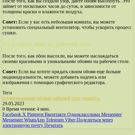
После того, как вы создали узор, дайте обоям высохнуть. Это
займет от нескольких часов до суток, в зависимости от
толщины краски и влажности воздуха.
Совет:
Если у вас есть небольшая комната, вы можете
установить специальный вентилятор, чтобы ускорить процесс
сушки.
Полставьте обои на рабочий стол
После того, как обои высохли, вы можете наслаждаться
своими красивыми и уникальными обоями на рабочем столе.
Совет:
Если вы хотите придать своим обоям еще больше
индивидуальности, можете добавить надпись или
изображения с помощью графического редактора.
Теги
изумительными
обоями
рабочий
стол
украсить
29.05.2023
0
Время чтения: 4 мин.
Facebook
X
Pinterest
Вконтакте
Одноклассники
Messenger
Messenger
WhatsApp
Telegram
Viber
Поделиться через
электронную почту
Печатать