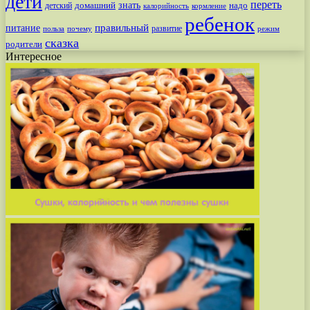
дети
переть
знать
надо
детский
домашний
калорийность
кормление
ребенок
питание
правильный
развитие
польза
почему
режим
сказка
родители
Интересное