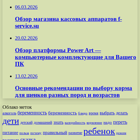
06.03.2026
Обзор магазина кассовых аппаратов f-
service.su
20.02.2026
Обзор платформы Power Art —
компьютерные комплектующие для Вашего
ПК
13.02.2026
Основные рекомендации по выбору корма
для щенков разных пород и возрастов
Облако меток
беременность
беременность
выбрать
делать
алкоголь
время
блюдо
дети
переть
знать
надо
детский
домашний
калорийность
кормление
ребенок
питание
правильный
развитие
польза
почему
режим
сказка