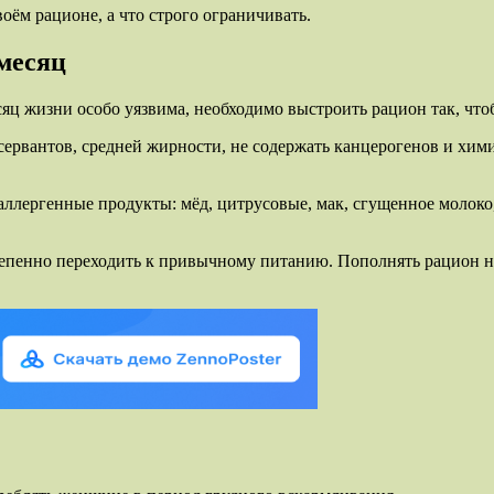
воём рационе, а что строго ограничивать.
месяц
яц жизни особо уязвима, необходимо выстроить рацион так, чт
нсервантов, средней жирности, не содержать канцерогенов и хи
лергенные продукты: мёд, цитрусовые, мак, сгущенное молоко,
епенно переходить к привычному питанию. Пополнять рацион н