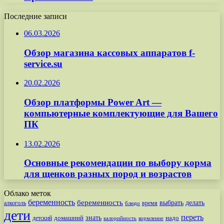
Последние записи
06.03.2026
Обзор магазина кассовых аппаратов f-
service.su
20.02.2026
Обзор платформы Power Art —
компьютерные комплектующие для Вашего
ПК
13.02.2026
Основные рекомендации по выбору корма
для щенков разных пород и возрастов
Облако меток
беременность
беременность
выбрать
делать
алкоголь
время
блюдо
дети
переть
знать
надо
детский
домашний
калорийность
кормление