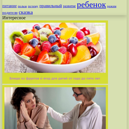
ребенок
питание
правильный
развитие
польза
почему
режим
сказка
родители
Интересное