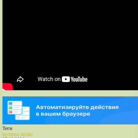
Теги
водянка
яичко