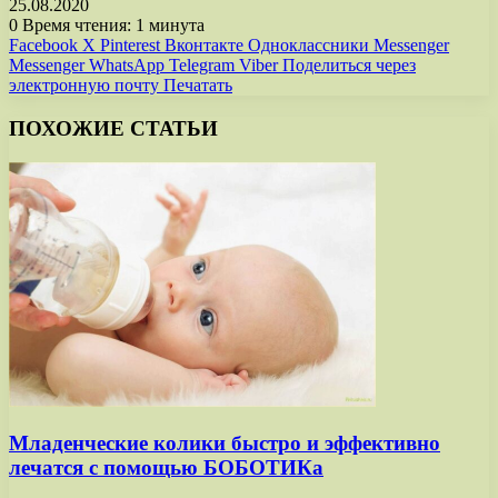
25.08.2020
0
Время чтения: 1 минута
Facebook
X
Pinterest
Вконтакте
Одноклассники
Messenger
Messenger
WhatsApp
Telegram
Viber
Поделиться через
электронную почту
Печатать
ПОХОЖИЕ СТАТЬИ
Младенческие колики быстро и эффективно
лечатся с помощью БОБОТИКа