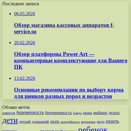
Последние записи
06.03.2026
Обзор магазина кассовых аппаратов f-
service.su
20.02.2026
Обзор платформы Power Art —
компьютерные комплектующие для Вашего
ПК
13.02.2026
Основные рекомендации по выбору корма
для щенков разных пород и возрастов
Облако меток
беременность
беременность
выбрать
делать
алкоголь
время
блюдо
дети
переть
знать
надо
детский
домашний
калорийность
кормление
ребенок