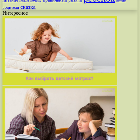
питание
правильный
развитие
польза
почему
режим
сказка
родители
Интересное