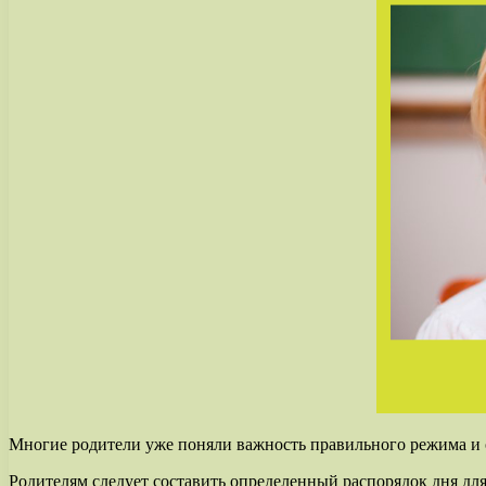
Многие родители уже поняли важность правильного режима и о
Родителям следует составить определенный распорядок дня для