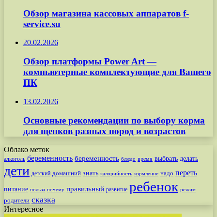
Обзор магазина кассовых аппаратов f-
service.su
20.02.2026
Обзор платформы Power Art —
компьютерные комплектующие для Вашего
ПК
13.02.2026
Основные рекомендации по выбору корма
для щенков разных пород и возрастов
Облако меток
беременность
беременность
выбрать
делать
алкоголь
время
блюдо
дети
переть
знать
надо
детский
домашний
калорийность
кормление
ребенок
питание
правильный
развитие
польза
почему
режим
сказка
родители
Интересное