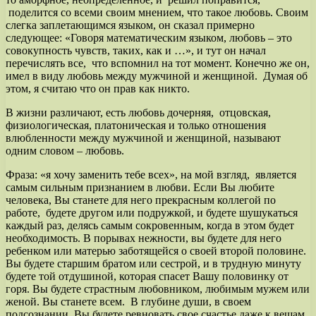
поделится со всеми своим мнением, что такое любовь. Своим
слегка заплетающимся языком, он сказал примерно
следующее: «Говоря математическим языком, любовь – это
совокупность чувств, таких, как и …», и тут он начал
перечислять все, что вспомнил на тот момент. Конечно же он,
имел в виду любовь между мужчиной и женщиной. Думая об
этом, я считаю что он прав как никто.
В жизни различают, есть любовь дочерняя, отцовская,
физиологическая, платоническая и только отношения
влюбленности между мужчиной и женщиной, называют
одним словом – любовь.
Фраза: «я хочу заменить тебе всех», на мой взгляд, является
самым сильным признанием в любви. Если Вы любите
человека, Вы станете для него прекрасным коллегой по
работе, будете другом или подружкой, и будете шушукаться
каждый раз, делясь самым сокровенным, когда в этом будет
необходимость. В порывах нежности, вы будете для него
ребенком или матерью заботящейся о своей второй половине.
Вы будете старшим братом или сестрой, и в трудную минуту
будете той отдушиной, которая спасет Вашу половинку от
горя. Вы будете страстным любовником, любимым мужем или
женой. Вы станете всем. В глубине души, в своем
подсознании, Вы будете ревновать свое счастье даже к вещам