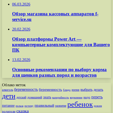
06.03.2026
Обзор магазина кассовых аппаратов f-
service.su
20.02.2026
Обзор платформы Power Art —
компьютерные комплектующие для Вашего
ПК
13.02.2026
Основные рекомендации по выбору корма
для щенков разных пород и возрастов
Облако меток
беременность
беременность
выбрать
делать
алкоголь
время
блюдо
дети
переть
знать
надо
детский
домашний
калорийность
кормление
ребенок
питание
правильный
развитие
польза
почему
режим
сказка
родители