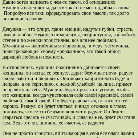
Давно хотел написать о чем-то таком, об отношениях
мужчины и женщины, да все как-то не мог подобрать слова.
Попробую все таки сформулировать свои мысли, так долго
витающие в голове.
Девушка — это флирт, яркие эмоции, надутые губки, страсть,
вулкан любви. Немного независимы, неприступны, в какой-то
степени по женски эгоистичны, все для нее любимой.
Мужчины — настойчивы и терпеливы, в меру уступчивы,
подыгрывающие своему «обожанию», это такой оплот,
дарящий любовь и нежность.
В отношениях, мужчина пожизненно добивается своей
женщины, он всегда ее ревнует, дарит безумные ночи, радует
своей заботой и любовью. Она может капризничать будучи
неправа, а он терпеливо, с нежной улыбкой на лице, примет
неправоту на себя. Мужчина будет прилагать усилия, чтобы
его женщина, всегда чувствовала себя самой красивой, самой
любимой, самой яркой. Он будет радоваться, от того что ей
хорошо. Ревнуя, он будет злиться, и видя огоньки в глазах
понимать, что ее это безумно волнует и радует. Он будет
стараться сделать ее счастливой, и глядя на нее, будет счастлив
сам. Ведь это он, причина ее счастья, ее радости.
Она не просто эгоистка, впитывающая в себя все блага жизни,