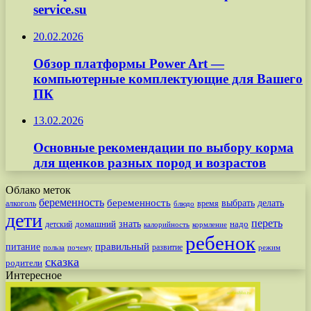
service.su
20.02.2026
Обзор платформы Power Art —
компьютерные комплектующие для Вашего
ПК
13.02.2026
Основные рекомендации по выбору корма
для щенков разных пород и возрастов
Облако меток
беременность
беременность
выбрать
делать
алкоголь
время
блюдо
дети
переть
знать
надо
детский
домашний
калорийность
кормление
ребенок
питание
правильный
развитие
польза
почему
режим
сказка
родители
Интересное