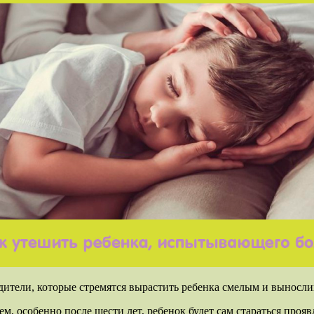
одители, которые стремятся вырастить ребенка смелым и вынослив
 особенно после шести лет, ребенок будет сам стараться проявля