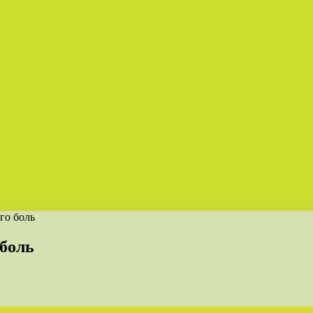
го боль
боль