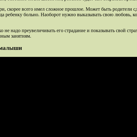
ери, скорее всего имел сложное прошлое. Может быть родители с
гда ребенку больно. Наоборот нужно выказывать свою любовь, ког
ько не надо преувеличивать его страдание и показывать свой стр
ычным занятиям.
ь малыши