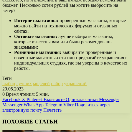
бюджет. Несколько сотен рублей вы хотите выбросить на
ветер?
Интернет-магазины:
проверенные магазины, которые
можно найти на технических форумах и отзывных
сайтах;
Оптовые магазины:
лучше выбирать магазины,
которые известны вам или были рекомендованы
знакомыми;
Розничные магазины:
выбирайте проверенные и
известные магазины-сети или предлагайте украшения в
индивидуальных студиях, где вы уверены в качестве их
работы.
Теги
выбор
лучших
моделей
набор
украшений
29.05.2023
0
Время чтения: 5 мин.
Facebook
X
Pinterest
Вконтакте
Одноклассники
Messenger
Messenger
WhatsApp
Telegram
Viber
Поделиться через
электронную почту
Печатать
ПОХОЖИЕ СТАТЬИ