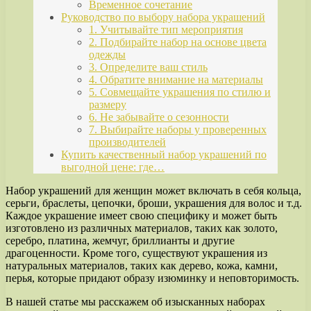
Временное сочетание
Руководство по выбору набора украшений
1. Учитывайте тип мероприятия
2. Подбирайте набор на основе цвета
одежды
3. Определите ваш стиль
4. Обратите внимание на материалы
5. Совмещайте украшения по стилю и
размеру
6. Не забывайте о сезонности
7. Выбирайте наборы у проверенных
производителей
Купить качественный набор украшений по
выгодной цене: где…
Набор украшений для женщин может включать в себя кольца,
серьги, браслеты, цепочки, броши, украшения для волос и т.д.
Каждое украшение имеет свою специфику и может быть
изготовлено из различных материалов, таких как золото,
серебро, платина, жемчуг, бриллианты и другие
драгоценности. Кроме того, существуют украшения из
натуральных материалов, таких как дерево, кожа, камни,
перья, которые придают образу изюминку и неповторимость.
В нашей статье мы расскажем об изысканных наборах