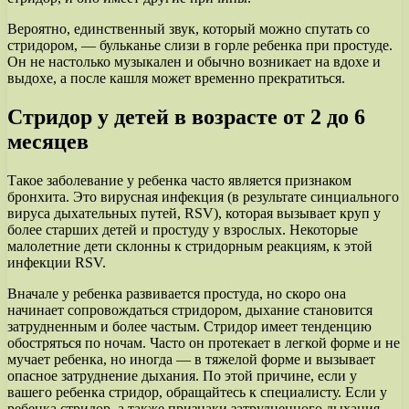
Вероятно, единственный звук, который можно спутать со
стридором, — бульканье слизи в горле ребенка при простуде.
Он не настолько музыкален и обычно возникает на вдохе и
выдохе, а после кашля может временно прекратиться.
Стридор у детей в возрасте от 2 до 6
месяцев
Такое заболевание у ребенка часто является признаком
бронхита. Это вирусная инфекция (в результате синциального
вируса дыхательных путей, RSV), которая вызывает круп у
более старших детей и простуду у взрослых. Некоторые
малолетние дети склонны к стридорным реакциям, к этой
инфекции RSV.
Вначале у ребенка развивается простуда, но скоро она
начинает сопровождаться стридором, дыхание становится
затрудненным и более частым. Стридор имеет тенденцию
обостряться по ночам. Часто он протекает в легкой форме и не
мучает ребенка, но иногда — в тяжелой форме и вызывает
опасное затруднение дыхания. По этой причине, если у
вашего ребенка стридор, обращайтесь к специалисту. Если у
ребенка стридор, а также признаки затрудненного дыхания,