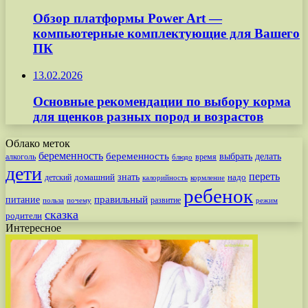
Обзор платформы Power Art —
компьютерные комплектующие для Вашего
ПК
13.02.2026
Основные рекомендации по выбору корма
для щенков разных пород и возрастов
Облако меток
беременность
беременность
выбрать
делать
алкоголь
время
блюдо
дети
переть
знать
надо
детский
домашний
калорийность
кормление
ребенок
питание
правильный
развитие
польза
почему
режим
сказка
родители
Интересное