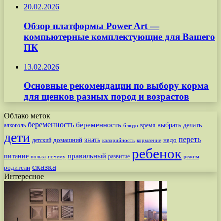
20.02.2026
Обзор платформы Power Art —
компьютерные комплектующие для Вашего
ПК
13.02.2026
Основные рекомендации по выбору корма
для щенков разных пород и возрастов
Облако меток
беременность
беременность
выбрать
делать
алкоголь
время
блюдо
дети
переть
знать
надо
детский
домашний
калорийность
кормление
ребенок
питание
правильный
развитие
польза
почему
режим
сказка
родители
Интересное