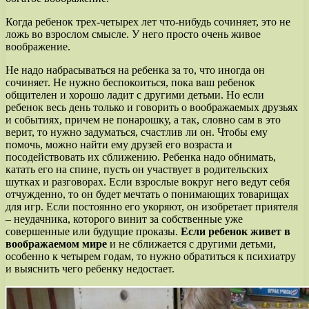
Когда ребенок трех-четырех лет что-нибудь сочиняет, это не
ложь во взрослом смысле. У него просто очень живое
воображение.
Не надо набрасываться на ребенка за то, что иногда он
сочиняет. Не нужно беспокоиться, пока ваш ребенок
общителен и хорошо ладит с другими детьми. Но если
ребенок весь день только и говорить о воображаемых друзьях
и событиях, причем не понарошку, а так, словно сам в это
верит, то нужно задуматься, счастлив ли он. Чтобы ему
помочь, можно найти ему друзей его возраста и
посодействовать их сближению. Ребенка надо обнимать,
катать его на спине, пусть он участвует в родительских
шутках и разговорах. Если взрослые вокруг него ведут себя
отчужденно, то он будет мечтать о понимающих товарищах
для игр. Если постоянно его укоряют, он изобретает приятеля
– неудачника, которого винит за собственные уже
совершенные или будущие проказы.
Если ребенок живет в
воображаемом мире
и не сближается с другими детьми,
особенно к четырем годам, то нужно обратиться к психиатру
и выяснить чего ребенку недостает.