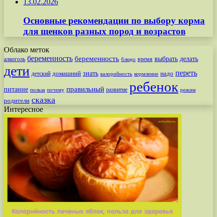
13.02.2026
Основные рекомендации по выбору корма
для щенков разных пород и возрастов
Облако меток
беременность
беременность
выбрать
делать
алкоголь
время
блюдо
дети
переть
знать
надо
детский
домашний
калорийность
кормление
ребенок
питание
правильный
развитие
польза
почему
режим
сказка
родители
Интересное