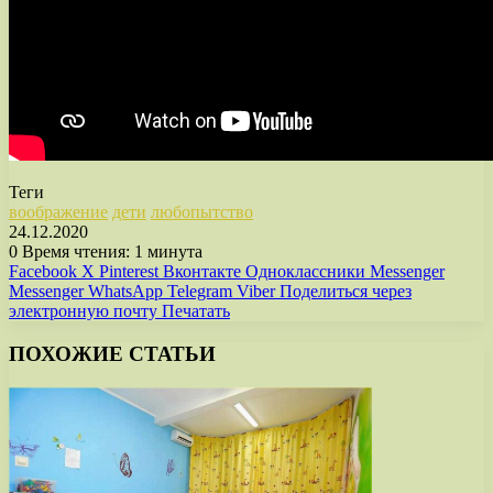
Теги
воображение
дети
любопытство
24.12.2020
0
Время чтения: 1 минута
Facebook
X
Pinterest
Вконтакте
Одноклассники
Messenger
Messenger
WhatsApp
Telegram
Viber
Поделиться через
электронную почту
Печатать
ПОХОЖИЕ СТАТЬИ