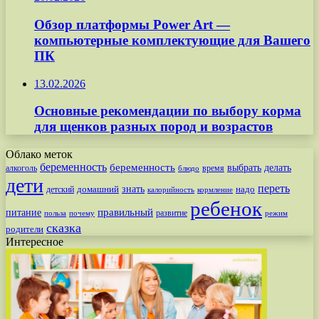
Обзор платформы Power Art —
компьютерные комплектующие для Вашего
ПК
13.02.2026
Основные рекомендации по выбору корма
для щенков разных пород и возрастов
Облако меток
беременность
беременность
выбрать
делать
алкоголь
время
блюдо
дети
переть
знать
надо
детский
домашний
калорийность
кормление
ребенок
питание
правильный
развитие
польза
почему
режим
сказка
родители
Интересное