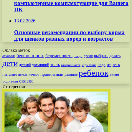
компьютерные комплектующие для Вашего
ПК
13.02.2026
Основные рекомендации по выбору корма
для щенков разных пород и возрастов
Облако меток
беременность
беременность
выбрать
делать
алкоголь
время
блюдо
дети
переть
знать
надо
детский
домашний
калорийность
кормление
ребенок
питание
правильный
развитие
польза
почему
режим
сказка
родители
Интересное