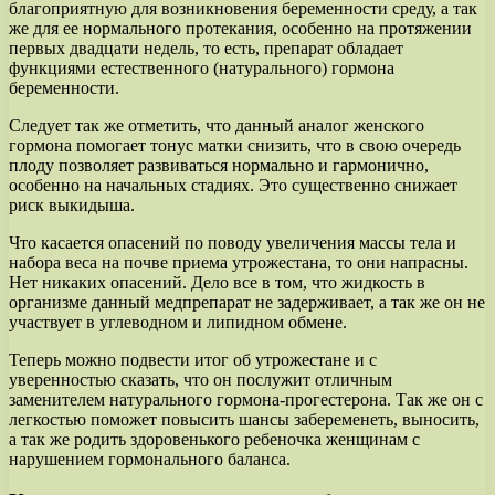
благоприятную для возникновения беременности среду, а так
же для ее нормального протекания, особенно на протяжении
первых двадцати недель, то есть, препарат обладает
функциями естественного (натурального) гормона
беременности.
Следует так же отметить, что данный аналог женского
гормона помогает тонус матки снизить, что в свою очередь
плоду позволяет развиваться нормально и гармонично,
особенно на начальных стадиях. Это существенно снижает
риск выкидыша.
Что касается опасений по поводу увеличения массы тела и
набора веса на почве приема утрожестана, то они напрасны.
Нет никаких опасений. Дело все в том, что жидкость в
организме данный медпрепарат не задерживает, а так же он не
участвует в углеводном и липидном обмене.
Теперь можно подвести итог об утрожестане и с
уверенностью сказать, что он послужит отличным
заменителем натурального гормона-прогестерона. Так же он с
легкостью поможет повысить шансы забеременеть, выносить,
а так же родить здоровенького ребеночка женщинам с
нарушением гормонального баланса.