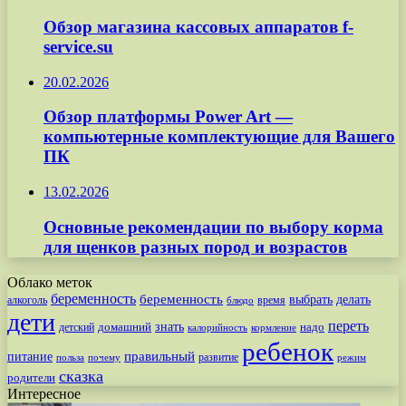
Обзор магазина кассовых аппаратов f-
service.su
20.02.2026
Обзор платформы Power Art —
компьютерные комплектующие для Вашего
ПК
13.02.2026
Основные рекомендации по выбору корма
для щенков разных пород и возрастов
Облако меток
беременность
беременность
выбрать
делать
алкоголь
время
блюдо
дети
переть
знать
надо
детский
домашний
калорийность
кормление
ребенок
питание
правильный
развитие
польза
почему
режим
сказка
родители
Интересное