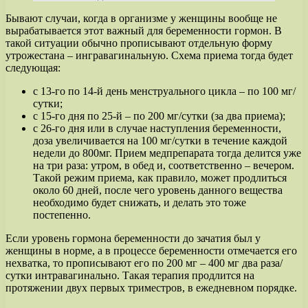
Бывают случаи, когда в организме у женщины вообще не
вырабатывается этот важный для беременности гормон. В
такой ситуации обычно прописывают отдельную форму
утрожестана – ингравагинальную. Схема приема тогда будет
следующая:
с 13-го по 14-й день менструального цикла – по 100 мг/
сутки;
с 15-го дня по 25-й – по 200 мг/сутки (за два приема);
с 26-го дня или в случае наступления беременности,
доза увеличивается на 100 мг/сутки в течение каждой
недели до 800мг. Прием медпрепарата тогда делится уже
на три раза: утром, в обед и, соответственно – вечером.
Такой режим приема, как правило, может продлиться
около 60 дней, после чего уровень данного вещества
необходимо будет снижать, и делать это тоже
постепенно.
Если уровень гормона беременности до зачатия был у
женщины в норме, а в процессе беременности отмечается его
нехватка, то прописывают его по 200 мг – 400 мг два раза/
сутки интравагинально. Такая терапия продлится на
протяжении двух первых триместров, в ежедневном порядке.