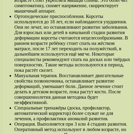
возрасте стоит укреплять мышцы спины. Это облегчит
симптоматику, снимет напряжение, скорректирует
мышечный аппарат.
Ортопедические приспособления. Корсеты
используются до 18 лет, если наблюдаются ухудшения.
Они не лечат, но останавливают развитие заболевания.
Для взрослых или детей в начальной стадии развития
деформации корсеты считаются нецелесообразными. В
раннем возрасте ребёнку стоит спать на жёстком
матрасе, после 17 лет переходить на полужёсткий, в
дальнейшем используется ещё мягче. Некоторые
специалисты рекомендуют спать на досках или твёрдых
поверхностях. Такие методы используются в период,
пока растёт скелет.
Мануальная терапия. Восстанавливает двигательные
свойства позвоночника, останавливает развитие
деформаций, уменьшает боли. Данное лечение стоит
делать в детском возрасте, пока растут кости. После
совершеннолетия данная методика будет
неэффективной.
Специальные тренажёры (доска, профилактор,
автоматический корректор) более служат не для
лечения, а профилактики аномалий развития.
Операция. Выполняется при 3 или 4 стадиях развития.
Оперативный метод используют в любом возрасте, но