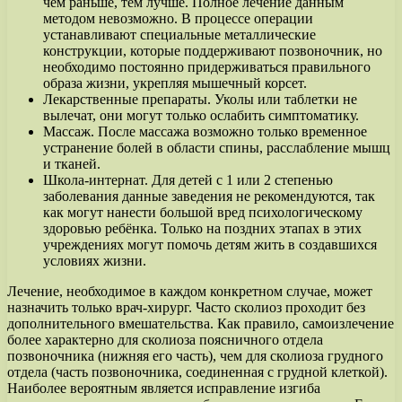
чем раньше, тем лучше. Полное лечение данным
методом невозможно. В процессе операции
устанавливают специальные металлические
конструкции, которые поддерживают позвоночник, но
необходимо постоянно придерживаться правильного
образа жизни, укрепляя мышечный корсет.
Лекарственные препараты. Уколы или таблетки не
вылечат, они могут только ослабить симптоматику.
Массаж. После массажа возможно только временное
устранение болей в области спины, расслабление мышц
и тканей.
Школа-интернат. Для детей с 1 или 2 степенью
заболевания данные заведения не рекомендуются, так
как могут нанести большой вред психологическому
здоровью ребёнка. Только на поздних этапах в этих
учреждениях могут помочь детям жить в создавшихся
условиях жизни.
Лечение, необходимое в каждом конкретном случае, может
назначить только врач-хирург. Часто сколиоз проходит без
дополнительного вмешательства. Как правило, самоизлечение
более характерно для сколиоза поясничного отдела
позвоночника (нижняя его часть), чем для сколиоза грудного
отдела (часть позвоночника, соединенная с грудной клеткой).
Наиболее вероятным является исправление изгиба