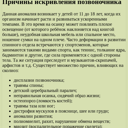
Причины искривления позвоночника
Данная аномалия возникает у детей от 11 до 18 лет, когда их
организм начинает расти и развиваться ускоренными
темпами. В это время на осанку может повлиять плохое
освещение (от которого ребёнок наклоняется над книгой
больше), неудобная школьная мебель или спальное место,
ношение сумки на одном плече. Часто деформации в развитии
спинного отдела встречаются у спортсменов, которые
занимаются такими видами спорта, как теннис, толкание ядра,
бадминтон и другие, где сила применяется с одной стороны
тела. Та же ситуация преследует и музыкантов-скрипачей,
арфистов и т.д. Существует множество причин, влияющих на
сколиоз:
дисплазии позвоночника;
травмы спины;
детский церебральный паралич;
неправильная осанка, сидячий образ жизни;
остеопороз (ломкость костей);
травмы таза или ног;
дистрофия мускулов в пояснице, шее или груди;
аномалии развития;
полиомиелит, рахит, нарушение обмена веществ;
миозит (воспалительное поражение скелета);