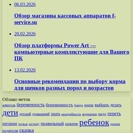
06.03.2026
Обзор магазина кассовых аппаратов f-
service.su
20.02.2026
Обзор платформы Power Art —
компьютерные комплектующие для Вашего
ПК
13.02.2026
Основные рекомендации по выбору корма
для щенков разных пород и возрастов
Облако меток
беременность
беременность
выбрать
делать
алкоголь
время
блюдо
дети
переть
знать
надо
детский
домашний
калорийность
кормление
ребенок
питание
правильный
развитие
польза
почему
режим
сказка
родители