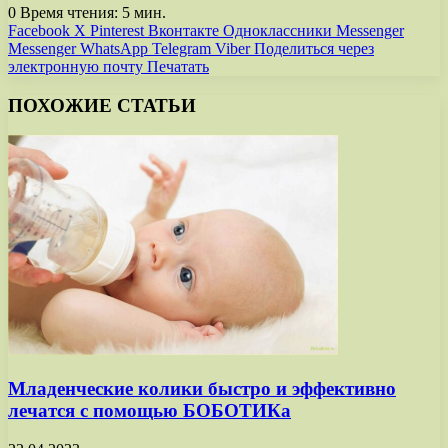
0
Время чтения: 5 мин.
Facebook
X
Pinterest
Вконтакте
Одноклассники
Messenger
Messenger
WhatsApp
Telegram
Viber
Поделиться через
электронную почту
Печатать
ПОХОЖИЕ СТАТЬИ
Младенческие колики быстро и эффективно
лечатся с помощью БОБОТИКа