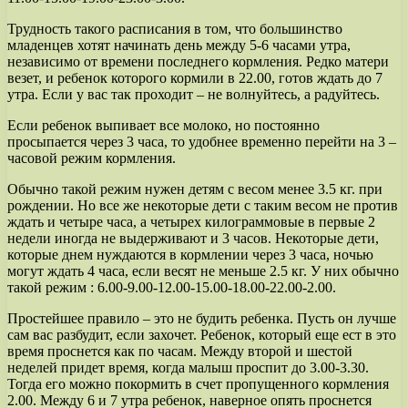
Трудность такого расписания в том, что большинство
младенцев хотят начинать день между 5-6 часами утра,
независимо от времени последнего кормления. Редко матери
везет, и ребенок которого кормили в 22.00, готов ждать до 7
утра. Если у вас так проходит – не волнуйтесь, а радуйтесь.
Если ребенок выпивает все молоко, но постоянно
просыпается через 3 часа, то удобнее временно перейти на 3 –
часовой режим кормления.
Обычно такой режим нужен детям с весом менее 3.5 кг. при
рождении. Но все же некоторые дети с таким весом не против
ждать и четыре часа, а четырех килограммовые в первые 2
недели иногда не выдерживают и 3 часов. Некоторые дети,
которые днем нуждаются в кормлении через 3 часа, ночью
могут ждать 4 часа, если весят не меньше 2.5 кг. У них обычно
такой режим : 6.00-9.00-12.00-15.00-18.00-22.00-2.00.
Простейшее правило – это не будить ребенка. Пусть он лучше
сам вас разбудит, если захочет. Ребенок, который еще ест в это
время проснется как по часам. Между второй и шестой
неделей придет время, когда малыш проспит до 3.00-3.30.
Тогда его можно покормить в счет пропущенного кормления
2.00. Между 6 и 7 утра ребенок, наверное опять проснется