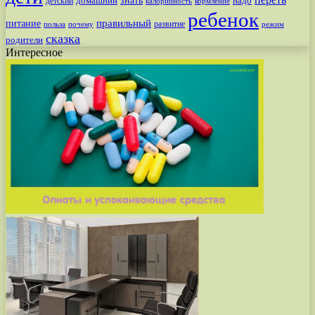
знать
надо
детский
домашний
калорийность
кормление
ребенок
питание
правильный
развитие
польза
почему
режим
сказка
родители
Интересное