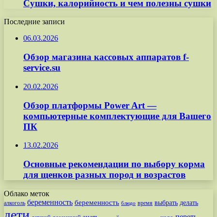
Сушки, калорийность и чем полезны сушки
Последние записи
06.03.2026
Обзор магазина кассовых аппаратов f-
service.su
20.02.2026
Обзор платформы Power Art —
компьютерные комплектующие для Вашего
ПК
13.02.2026
Основные рекомендации по выбору корма
для щенков разных пород и возрастов
Облако меток
беременность
беременность
выбрать
делать
алкоголь
время
блюдо
дети
переть