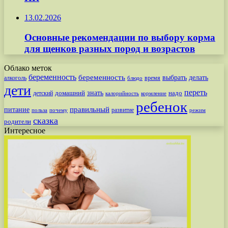
13.02.2026
Основные рекомендации по выбору корма
для щенков разных пород и возрастов
Облако меток
беременность
беременность
выбрать
делать
алкоголь
время
блюдо
дети
переть
знать
надо
детский
домашний
калорийность
кормление
ребенок
питание
правильный
развитие
польза
почему
режим
сказка
родители
Интересное