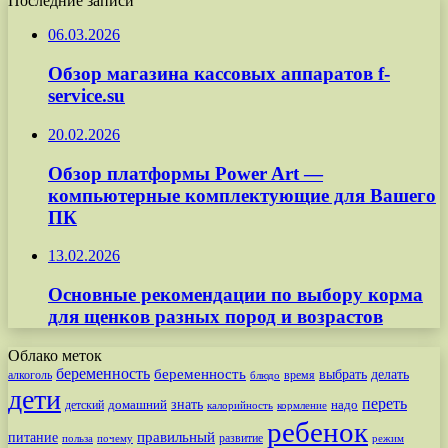
Последние записи
06.03.2026
Обзор магазина кассовых аппаратов f-
service.su
20.02.2026
Обзор платформы Power Art —
компьютерные комплектующие для Вашего
ПК
13.02.2026
Основные рекомендации по выбору корма
для щенков разных пород и возрастов
Облако меток
беременность
беременность
выбрать
делать
алкоголь
время
блюдо
дети
переть
знать
надо
детский
домашний
калорийность
кормление
ребенок
питание
правильный
развитие
польза
почему
режим