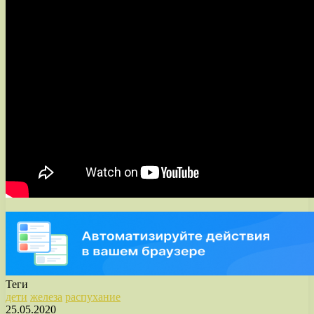
Теги
дети
железа
распухание
25.05.2020