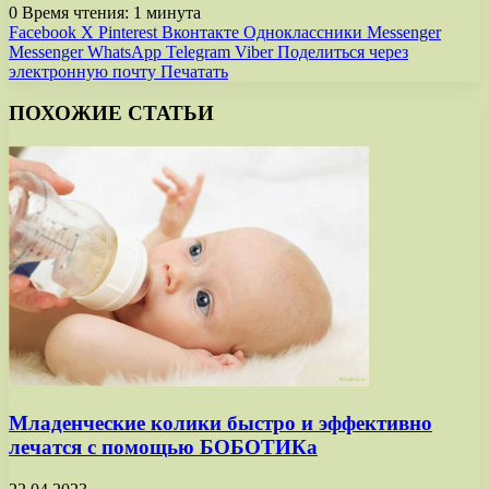
0
Время чтения: 1 минута
Facebook
X
Pinterest
Вконтакте
Одноклассники
Messenger
Messenger
WhatsApp
Telegram
Viber
Поделиться через
электронную почту
Печатать
ПОХОЖИЕ СТАТЬИ
Младенческие колики быстро и эффективно
лечатся с помощью БОБОТИКа