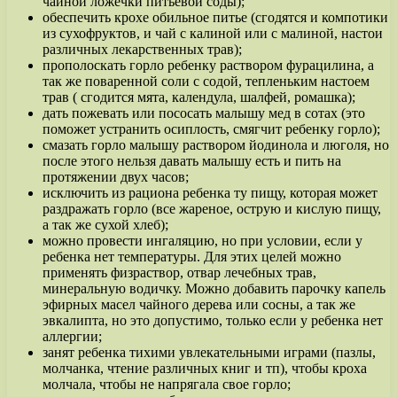
чайной ложечки питьевой соды);
обеспечить крохе обильное питье (сгодятся и компотики
из сухофруктов, и чай с калиной или с малиной, настои
различных лекарственных трав);
прополоскать горло ребенку раствором фурацилина, а
так же поваренной соли с содой, тепленьким настоем
трав ( сгодится мята, календула, шалфей, ромашка);
дать пожевать или пососать малышу мед в сотах (это
поможет устранить осиплость, смягчит ребенку горло);
смазать горло малышу раствором йодинола и люголя, но
после этого нельзя давать малышу есть и пить на
протяжении двух часов;
исключить из рациона ребенка ту пищу, которая может
раздражать горло (все жареное, острую и кислую пищу,
а так же сухой хлеб);
можно провести ингаляцию, но при условии, если у
ребенка нет температуры. Для этих целей можно
применять физраствор, отвар лечебных трав,
минеральную водичку. Можно добавить парочку капель
эфирных масел чайного дерева или сосны, а так же
эвкалипта, но это допустимо, только если у ребенка нет
аллергии;
занят ребенка тихими увлекательными играми (пазлы,
молчанка, чтение различных книг и тп), чтобы кроха
молчала, чтобы не напрягала свое горло;