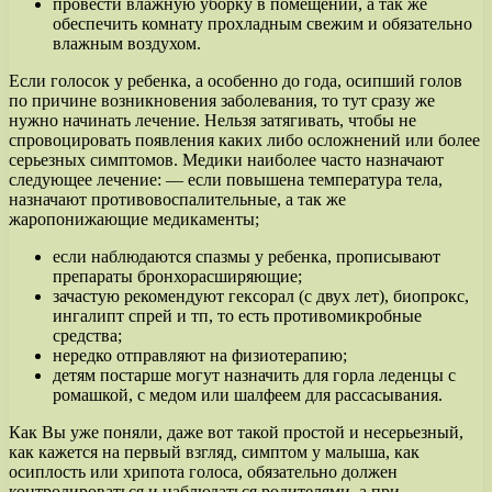
провести влажную уборку в помещении, а так же
обеспечить комнату прохладным свежим и обязательно
влажным воздухом.
Если голосок у ребенка, а особенно до года, осипший голов
по причине возникновения заболевания, то тут сразу же
нужно начинать лечение. Нельзя затягивать, чтобы не
спровоцировать появления каких либо осложнений или более
серьезных симптомов. Медики наиболее часто назначают
следующее лечение: — если повышена температура тела,
назначают противовоспалительные, а так же
жаропонижающие медикаменты;
если наблюдаются спазмы у ребенка, прописывают
препараты бронхорасширяющие;
зачастую рекомендуют гексорал (с двух лет), биопрокс,
ингалипт спрей и тп, то есть противомикробные
средства;
нередко отправляют на физиотерапию;
детям постарше могут назначить для горла леденцы с
ромашкой, с медом или шалфеем для рассасывания.
Как Вы уже поняли, даже вот такой простой и несерьезный,
как кажется на первый взгляд, симптом у малыша, как
осиплость или хрипота голоса, обязательно должен
контролироваться и наблюдаться родителями, а при