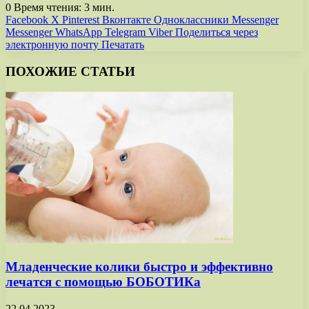
0
Время чтения: 3 мин.
Facebook
X
Pinterest
Вконтакте
Одноклассники
Messenger
Messenger
WhatsApp
Telegram
Viber
Поделиться через
электронную почту
Печатать
ПОХОЖИЕ СТАТЬИ
Младенческие колики быстро и эффективно
лечатся с помощью БОБОТИКа
22.04.2023