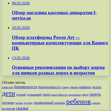
06.03.2026
Обзор магазина кассовых аппаратов f-
service.su
20.02.2026
Обзор платформы Power Art —
компьютерные комплектующие для Вашего
ПК
13.02.2026
Основные рекомендации по выбору корма
для щенков разных пород и возрастов
Облако меток
беременность
беременность
выбрать
делать
алкоголь
время
блюдо
дети
переть
знать
надо
детский
домашний
калорийность
кормление
ребенок
питание
правильный
развитие
польза
почему
режим
сказка
родители