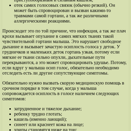
отек самих голосовых связок (обычно резкий). Он
может быть спровоцирован и вызван какими-то
травмами самой гортани, а так же различными
аллергическими реакциями.
Происходит это по той причине, что инфекция, а так же плач
крохи вызывает опухание в самих мягких тканях такой
чувствительной гортани малыша. Это нарушает свободное
дыхание и вызывает зачастую осиплость голоса у деток. У
грудничков и маленьких деток гортань узкая, потому если
мягкие ее ткани сильно опухли, дыхательные пути
перекрываются, а это может спровоцировать удушье. Потому,
если вдруг у малыша осип голос, обязательно необходимо
отследить есть ли другие сопутствующие симптомы.
Обязательно нужно вызвать скорую медицинскую помощь в
срочном порядке в том случае, когда у малыша
сопровождается осиплость в голосе наличием следующих
симптомов:
затрудненное и тяжелое дыхание;
ребенку трудно глотать;
кашель (именно лающий);
синеет или краснеет кожа на лице;
хрипы становятся ниже на тон;