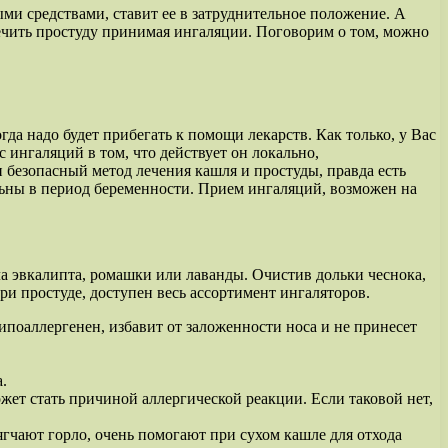
ми средствами, ставит ее в затруднительное положение. А
ылечить простуду принимая ингаляции. Поговорим о том, можно
гда надо будет прибегать к помощи лекарств. Как только, у Вас
 ингаляций в том, что действует он локально,
 безопасный метод лечения кашля и простуды, правда есть
ьны в период беременности. Прием ингаляций, возможен на
а эвкалипта, ромашки или лаванды. Очистив дольки чеснока,
и простуде, доступен весь ассортимент ингаляторов.
ипоаллергенен, избавит от заложенности носа и не принесет
.
жет стать причиной аллергической реакции. Если таковой нет,
гчают горло, очень помогают при сухом кашле для отхода