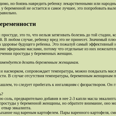
димо, но боязнь навредить ребенку лекарственными или народны
ра у беременной не остается и самое лучшее, это попробовать в
равильно.
беременности
студе, это то, что нельзя затягивать болезнь до той стадии, ко
 В любом случае, ребенку вред это не принесет. Значимый плюс
на здоровье будущего ребенка. Это пожалуй самый эффективный и
рыми эфирными маслами, потому что отдельные из них нежелател
лечении простуды у беременных женщин.
 рекомендуется делать беременным женщинам.
и насморком, сопровождает температура, можно повдыхать масл
сти. В случае отсутствия температуры, беременным женщинам пр
шлем, то следует прибегать к ингаляциям с физраствором. Он г
ь?
 соль, предварительно добавив в нее 2-3 капли масла эвкалипта
 простуды у беременной женщины, но обратите внимание, оно мо
 отвар эвкалипта.
ыхание над вареным картофелем. Пары варенного картофеля, смя