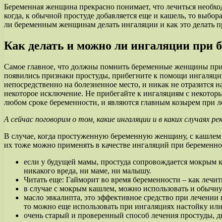
Беременная женщина прекрасно понимает, что лечиться необхо
когда, к обычной простуде добавляется еще и кашель, то выбо
ли беременным женщинам делать ингаляции и как это делать п
Как делать и можно ли ингаляции при 
Самое главное, что должны помнить беременные женщины при про
появились признаки простуды, прибегните к помощи ингаляций.
непосредственно на болезненное место, и никак не отразится 
некоторое исключение. Не прибегайте к ингаляциям с некото
любом сроке беременности, и являются главным козырем при 
А сейчас поговорим о том, какие ингаляции и в каких случаях
В случае, когда простуженную беременную женщину, с кашлем 
их тоже можно применять в качестве ингаляций при беременно
если у будущей мамы, простуда сопровождается мокрым ка
никакого вреда, ни маме, ни малышу.
Читать еще:
Гайморит во время беременности – как лечит
в случае с мокрым кашлем, можно использовать и обычную
масло эвкалипта, это эффективное средство при лечении
то можно еще использовать при ингаляциях настойку или
очень старый и проверенный способ лечения простуды, д