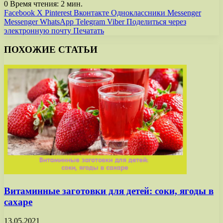
0
Время чтения: 2 мин.
Facebook
X
Pinterest
Вконтакте
Одноклассники
Messenger
Messenger
WhatsApp
Telegram
Viber
Поделиться через
электронную почту
Печатать
ПОХОЖИЕ СТАТЬИ
Витаминные заготовки для детей: соки, ягоды в
сахаре
13.05.2021