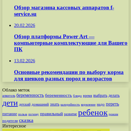
Обзор магазина кассовых аппаратов f-
service.su
20.02.2026
Обзор платформы Power Art —
компьютерные комплектующие для Вашего
ПК
13.02.2026
Основные рекомендации по выбору корма
для щенков разных пород и возрастов
Облако меток
беременность
беременность
выбрать
делать
алкоголь
время
блюдо
дети
переть
знать
надо
детский
домашний
калорийность
кормление
ребенок
питание
правильный
развитие
польза
почему
режим
сказка
родители
Интересное