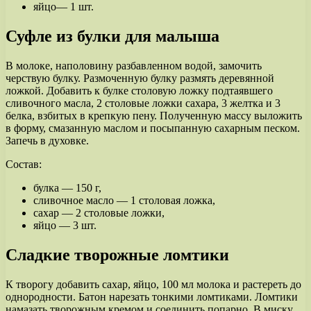
яйцо— 1 шт.
Суфле из булки для малыша
В молоке, наполовину разбавленном водой, замочить
черствую булку. Размоченную булку размять деревянной
ложкой. Добавить к булке столовую ложку подтаявшего
сливочного масла, 2 столовые ложки сахара, 3 желтка и 3
белка, взбитых в крепкую пену. Полученную массу выложить
в форму, смазанную маслом и посыпанную сахарным песком.
Запечь в духовке.
Состав:
булка — 150 г,
сливочное масло — 1 столовая ложка,
сахар — 2 столовые ложки,
яйцо — 3 шт.
Сладкие творожные ломтики
К творогу добавить сахар, яйцо, 100 мл молока и растереть до
однородности. Батон нарезать тонкими ломтиками. Ломтики
намазать творожным кремом и соединить попарно. В миску