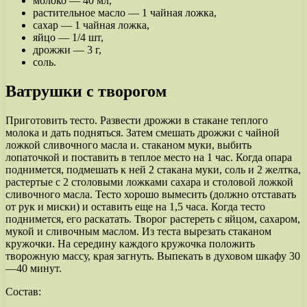
молоко — 40 мл,
растительное масло — 1 чайная ложка,
сахар — 1 чайная ложка,
яйцо — 1/4 шт,
дрожжи — 3 г,
соль.
Ватрушки с творогом
Приготовить тесто. Развести дрожжи в стакане теплого
молока и дать подняться. Затем смешать дрожжи с чайной
ложкой сливочного масла и. стаканом муки, выбить
лопаточкой и поставить в теплое место на 1 час. Когда опара
поднимется, подмешать к ней 2 стакана муки, соль и 2 желтка,
растертые с 2 столовыми ложками сахара и столовой ложкой
сливочного масла. Тесто хорошо вымесить (должно отставать
от рук и миски) и оставить еще на 1,5 часа. Когда тесто
поднимется, его раскатать. Творог растереть с яйцом, сахаром,
мукой и сливочным маслом. Из теста вырезать стаканом
кружочки. На середину каждого кружочка положить
творожную массу, края загнуть. Выпекать в духовом шкафу 30
—40 минут.
Состав: