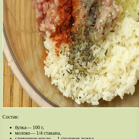
Состав:
булка— 100 г,
молоко— 1/4 стакана,
сливочное масло— 1 столовая ложка,