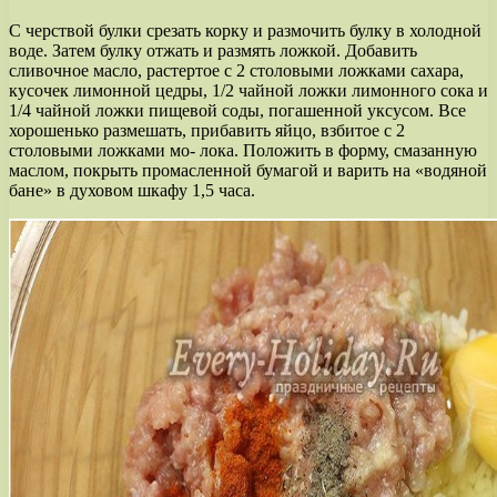
С черствой булки срезать корку и размочить булку в холодной
воде. Затем булку отжать и размять ложкой. Добавить
сливочное масло, растертое с 2 столовыми ложками сахара,
кусочек лимонной цедры, 1/2 чайной ложки лимонного сока и
1/4 чайной ложки пищевой соды, погашенной уксусом. Все
хорошенько размешать, прибавить яйцо, взбитое с 2
столовыми ложками мо- лока. Положить в форму, смазанную
маслом, покрыть промасленной бумагой и варить на «водяной
бане» в духовом шкафу 1,5 часа.