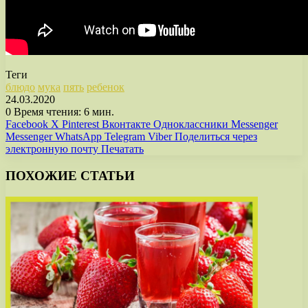
Теги
блюдо
мука
пять
ребенок
24.03.2020
0
Время чтения: 6 мин.
Facebook
X
Pinterest
Вконтакте
Одноклассники
Messenger
Messenger
WhatsApp
Telegram
Viber
Поделиться через
электронную почту
Печатать
ПОХОЖИЕ СТАТЬИ