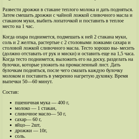
Развести дрожжи в стакане теплого молока и дать подняться.
Затем смешать дрожжи с чайной ложкой сливочного масла и
стаканом муки, выбить лопаточкой и поставить в теплое
место на 1 час.
Когда опара поднимется, подмешать к ней 2 стакана муки,
соль и 2 желтка, растертые с 2 столовыми ложками сахара и
столовой ложкой сливочного масла. Тесто хорошо вы- месить
(должно отставать от рук и миски) и оставить еще на 1,5 часа.
Когда тесто поднимется, выложить его на доску, разделать на
булочки, которые уложить на промасленный лист. Дать
булочкам подняться, после чего смазать каждую булочку
молоком и поставить в умеренно нагретую духовку. Время
выпечки 50—60 минут.
Состав:
пшеничная мука — 400 г,
молоко — 1 стакан,
сливочное масло— 50 г,
сахар— 60 г,
яйцо— 2шт,
дрожжи — 10г,
соль.