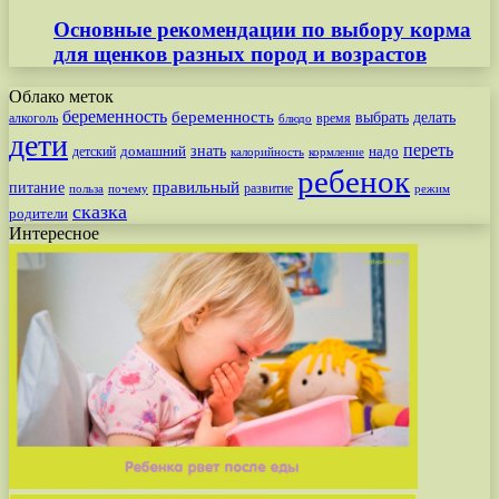
Основные рекомендации по выбору корма
для щенков разных пород и возрастов
Облако меток
беременность
беременность
выбрать
делать
алкоголь
время
блюдо
дети
переть
знать
надо
детский
домашний
калорийность
кормление
ребенок
питание
правильный
развитие
польза
почему
режим
сказка
родители
Интересное